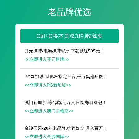
遥想公瑾当年，小乔初嫁了，雄姿英发。
羽扇纶巾，谈笑间，樯橹灰飞烟灭。
故国神游，多情应笑我，早生华发。
人生如梦，一尊还酹江月。